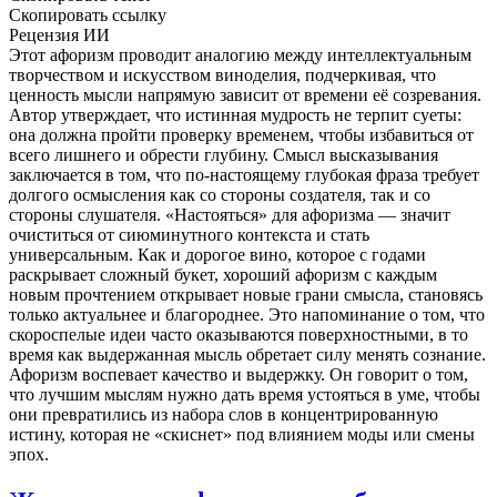
Скопировать ссылку
Рецензия ИИ
Этот афоризм проводит аналогию между интеллектуальным
творчеством и искусством виноделия, подчеркивая, что
ценность мысли напрямую зависит от времени её созревания.
Автор утверждает, что истинная мудрость не терпит суеты:
она должна пройти проверку временем, чтобы избавиться от
всего лишнего и обрести глубину. Смысл высказывания
заключается в том, что по-настоящему глубокая фраза требует
долгого осмысления как со стороны создателя, так и со
стороны слушателя. «Настояться» для афоризма — значит
очиститься от сиюминутного контекста и стать
универсальным. Как и дорогое вино, которое с годами
раскрывает сложный букет, хороший афоризм с каждым
новым прочтением открывает новые грани смысла, становясь
только актуальнее и благороднее. Это напоминание о том, что
скороспелые идеи часто оказываются поверхностными, в то
время как выдержанная мысль обретает силу менять сознание.
Афоризм воспевает качество и выдержку. Он говорит о том,
что лучшим мыслям нужно дать время устояться в уме, чтобы
они превратились из набора слов в концентрированную
истину, которая не «скиснет» под влиянием моды или смены
эпох.