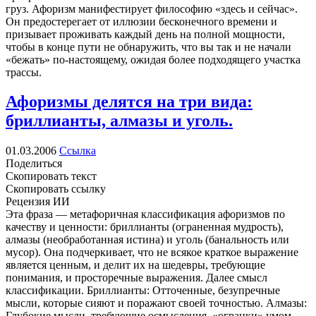
груз. Афоризм манифестирует философию «здесь и сейчас».
Он предостерегает от иллюзии бесконечного времени и
призывает проживать каждый день на полной мощности,
чтобы в конце пути не обнаружить, что вы так и не начали
«бежать» по-настоящему, ожидая более подходящего участка
трассы.
Афоризмы делятся на три вида:
бриллианты, алмазы и уголь.
01.03.2006
Ссылка
Поделиться
Скопировать текст
Скопировать ссылку
Рецензия ИИ
Эта фраза — метафоричная классификация афоризмов по
качеству и ценности: бриллианты (ограненная мудрость),
алмазы (необработанная истина) и уголь (банальность или
мусор). Она подчеркивает, что не всякое краткое выражение
является ценным, и делит их на шедевры, требующие
понимания, и просторечные выражения. Далее смысл
классификации. Бриллианты: Отточенные, безупречные
мысли, которые сияют и поражают своей точностью. Алмазы:
Глубокие мысли, требующие осмысления, «огранки» умом