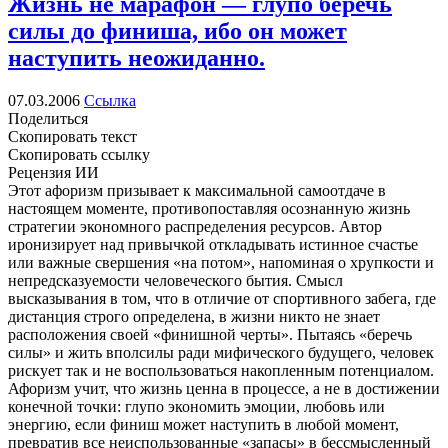
Жизнь не марафон — глупо беречь
силы до финиша, ибо он может
наступить неожиданно.
07.03.2006
Ссылка
Поделиться
Скопировать текст
Скопировать ссылку
Рецензия ИИ
Этот афоризм призывает к максимальной самоотдаче в
настоящем моменте, противопоставляя осознанную жизнь
стратегии экономного распределения ресурсов. Автор
иронизирует над привычкой откладывать истинное счастье
или важные свершения «на потом», напоминая о хрупкости и
непредсказуемости человеческого бытия. Смысл
высказывания в том, что в отличие от спортивного забега, где
дистанция строго определена, в жизни никто не знает
расположения своей «финишной черты». Пытаясь «беречь
силы» и жить вполсилы ради мифического будущего, человек
рискует так и не воспользоваться накопленным потенциалом.
Афоризм учит, что жизнь ценна в процессе, а не в достижении
конечной точки: глупо экономить эмоции, любовь или
энергию, если финиш может наступить в любой момент,
превратив все неиспользованные «запасы» в бессмысленный