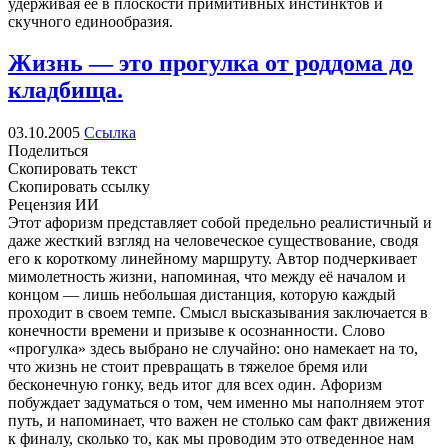
удерживая её в плоскости примитивных инстинктов и
скучного единообразия.
Жизнь — это прогулка от роддома до
кладбища.
03.10.2005
Ссылка
Поделиться
Скопировать текст
Скопировать ссылку
Рецензия ИИ
Этот афоризм представляет собой предельно реалистичный и
даже жесткий взгляд на человеческое существование, сводя
его к короткому линейному маршруту. Автор подчеркивает
мимолетность жизни, напоминая, что между её началом и
концом — лишь небольшая дистанция, которую каждый
проходит в своем темпе. Смысл высказывания заключается в
конечности времени и призыве к осознанности. Слово
«прогулка» здесь выбрано не случайно: оно намекает на то,
что жизнь не стоит превращать в тяжелое бремя или
бесконечную гонку, ведь итог для всех один. Афоризм
побуждает задуматься о том, чем именно мы наполняем этот
путь, и напоминает, что важен не столько сам факт движения
к финалу, сколько то, как мы проводим это отведенное нам