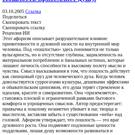
03.10.2005
Ссылка
Поделиться
Скопировать текст
Скопировать ссылку
Рецензия ИИ
Этот афоризм описывает разрушительное влияние
примитивности и духовной низости на внутренний мир
человека. Под «пошлостью» здесь понимается не только
вульгарность, но и отсутствие глубины, зацикленность на
материальном потреблении и банальных истинах, которые
лишают личность способности к высокому полету мысли и
чувства. Смысл высказывания в том, что пошлость действует
как свинцовый груз для человеческого духа. Когда человек
довольствуется суррогатами культуры, дешевыми эффектами
и обывательским цинизмом, его душа теряет стремление к
идеалам, красоте и саморазвитию. Она «приземляется»,
становясь плоской и ограниченной рамками бытового
комфорта и упрощенных смыслов. Автор предостерегает:
привычка к пошлому незаметно убивает в нас творца и
мыслителя, заставляя забыть о существовании «неба» над
головой. Афоризм утверждает, что пошлость — это враг
духовного роста. Она подменяет подлинные ценности
подделками, лишая душу возможности развиваться и