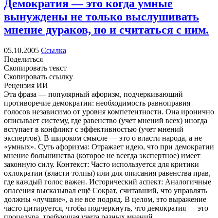
Демократия — это когда умные
вынуждены не только выслушивать
мнение дураков, но и считаться с ним.
05.10.2005
Ссылка
Поделиться
Скопировать текст
Скопировать ссылку
Рецензия ИИ
Эта фраза — популярный афоризм, подчеркивающий
противоречие демократии: необходимость равноправия
голосов независимо от уровня компетентности. Она иронично
описывает систему, где равенство (учет мнений всех) иногда
вступает в конфликт с эффективностью (учет мнений
экспертов). В широком смысле — это о власти народа, а не
«умных». Суть афоризма: Отражает идею, что при демократии
мнение большинства (которое не всегда экспертное) имеет
законную силу. Контекст: Часто используется для критики
охлократии (власти толпы) или для описания равенства прав,
где каждый голос важен. Исторический аспект: Аналогичные
опасения высказывал ещё Сократ, считавший, что управлять
должны «лучшие», а не все подряд. В целом, это выражение
часто цитируется, чтобы подчеркнуть, что демократия — это
процедура, требующая учета разных мнений.