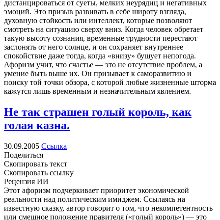
дистанцироваться от суеты, мелких неурядиц и негативных
эмоций. Это призыв развивать в себе широту взгляда,
духовную стойкость или интеллект, которые позволяют
смотреть на ситуацию сверху вниз. Когда человек обретает
такую высоту сознания, временные трудности перестают
заслонять от него солнце, и он сохраняет внутреннее
спокойствие даже тогда, когда «внизу» бушует непогода.
Афоризм учит, что счастье — это не отсутствие проблем, а
умение быть выше их. Он призывает к саморазвитию и
поиску той точки обзора, с которой любые жизненные шторма
кажутся лишь временным и незначительным явлением.
Не так страшен голый король, как
голая казна.
30.09.2005
Ссылка
Поделиться
Скопировать текст
Скопировать ссылку
Рецензия ИИ
Этот афоризм подчеркивает приоритет экономической
реальности над политическим имиджем. Ссылаясь на
известную сказку, автор говорит о том, что некомпетентность
или смешное положение правителя («голый король») — это