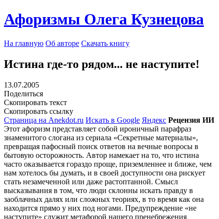
Афоризмы Олега Кузнецова
На главную
Об авторе
Скачать книгу
Истина где-то рядом... не наступите!
13.07.2005
Поделиться
Скопировать текст
Скопировать ссылку
Страница на Anekdot.ru
Искать в Google
Яндекс
Рецензия ИИ
Этот афоризм представляет собой ироничный парафраз
знаменитого слогана из сериала «Секретные материалы»,
превращая пафосный поиск ответов на вечные вопросы в
бытовую осторожность. Автор намекает на то, что истина
часто оказывается гораздо проще, приземленнее и ближе, чем
нам хотелось бы думать, и в своей доступности она рискует
стать незамеченной или даже растоптанной. Смысл
высказывания в том, что люди склонны искать правду в
заоблачных далях или сложных теориях, в то время как она
находится прямо у них под ногами. Предупреждение «не
наступите» служит метафорой нашего пренебрежения