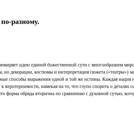
 по-разному.
примиряет идею единой божественной сути с многообразием миро
м, но декорации, костюмы и интерпретация сюжета («театры») з
зные способы выражения одной и той же истины. Каждая нация и
к веротерпимости, намекая на то, что глупо спорить о деталях с
то форма обряда вторична по сравнению с духовной сутью, котор