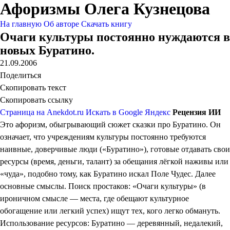
Афоризмы Олега Кузнецова
На главную
Об авторе
Скачать книгу
Очаги культуры постоянно нуждаются в
новых Буратино.
21.09.2006
Поделиться
Скопировать текст
Скопировать ссылку
Страница на Anekdot.ru
Искать в Google
Яндекс
Рецензия ИИ
Это афоризм, обыгрывающий сюжет сказки про Буратино. Он
означает, что учреждениям культуры постоянно требуются
наивные, доверчивые люди («Буратино»), готовые отдавать свои
ресурсы (время, деньги, талант) за обещания лёгкой наживы или
«чуда», подобно тому, как Буратино искал Поле Чудес. Далее
основные смыслы. Поиск простаков: «Очаги культуры» (в
ироничном смысле — места, где обещают культурное
обогащение или легкий успех) ищут тех, кого легко обмануть.
Использование ресурсов: Буратино — деревянный, недалекий,