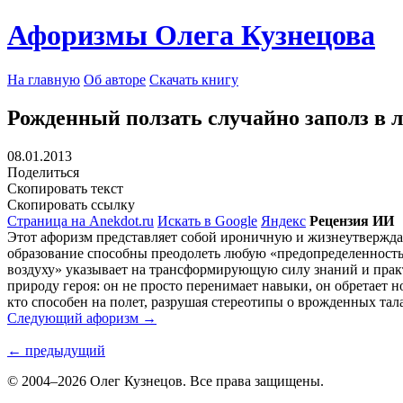
Афоризмы Олега Кузнецова
На главную
Об авторе
Скачать книгу
Рожденный ползать случайно заполз в л
08.01.2013
Поделиться
Скопировать текст
Скопировать ссылку
Страница на Anekdot.ru
Искать в Google
Яндекс
Рецензия ИИ
Этот афоризм представляет собой ироничную и жизнеутвержда
образование способны преодолеть любую «предопределенность»
воздуху» указывает на трансформирующую силу знаний и прак
природу героя: он не просто перенимает навыки, он обретает н
кто способен на полет, разрушая стереотипы о врожденных тал
Следующий афоризм →
← предыдущий
© 2004–2026 Олег Кузнецов. Все права защищены.