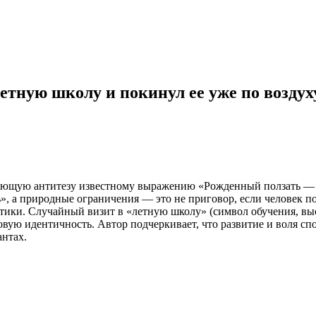
етную школу и покинул ее уже по воздух
ющую антитезу известному выражению «Рожденный ползать — лет
, а природные ограничения — это не приговор, если человек по
тики. Случайный визит в «летную школу» (символ обучения, вы
овую идентичность. Автор подчеркивает, что развитие и воля сп
антах.